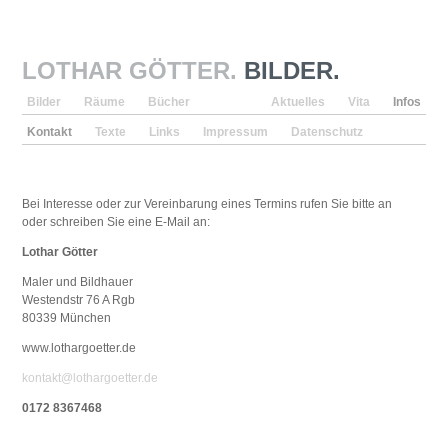
LOTHAR GÖTTER.
BILDER.
Bilder
Räume
Bücher
Aktuelles
Vita
Infos
Kontakt
Texte
Links
Impressum
Datenschutz
Bei Interesse oder zur Vereinbarung eines Termins rufen Sie bitte an
oder schreiben Sie eine E-Mail an:
Lothar Götter
Maler und Bildhauer
Westendstr 76 A Rgb
80339 München
www.lothargoetter.de
kontakt@lothargoetter.de
0172 8367468